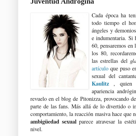
Juventud Andrógina
Cada época ha ten
todo tiempo el hom
ángeles y demonios 
e indumentaria. Si 
60, pensaremos en 
los 80, recordarem
las estrellas del
gl
artículo
que puso en 
sexual del cantan
Kaulitz
, quien 
apariencia andrógi
revuelo en el blog de Pitonizza, provocando d
parte de las fans. Más allá de lo divertido o 
comportamiento, la reacción masiva hace que n
ambigüedad sexual
parece atravesar la esté
nivel.