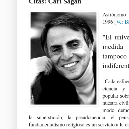
Citas: Carl Sagan
Astrónomo 
1996 [
Ver B
"El univ
medid
tampoco
indiferen
"Cada esfuer
ciencia y 
popular sobr
nuestra civi
modo, demos
la superstición, la pseudociencia, el pe
fundamentalismo religioso es un servicio a la ci