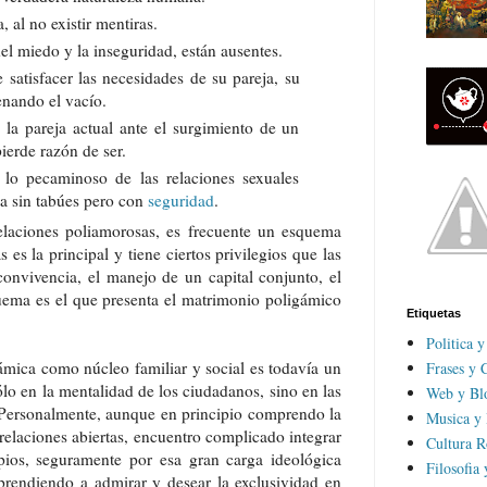
, al no existir mentiras.
el miedo y la inseguridad, están ausentes.
satisfacer las necesidades de su pareja, su
enando el vacío.
la pareja actual ante el surgimiento de un
erde razón de ser.
 lo pecaminoso de las relaciones sexuales
ta sin tabúes pero con
seguridad
.
relaciones poliamorosas, es frecuente un esquema
 es la principal y tiene ciertos privilegios que las
convivencia, el manejo de un capital conjunto, el
quema es el que presenta el matrimonio poligámico
Etiquetas
Politica 
mica como núcleo familiar y social es todavía un
Frases y C
lo en la mentalidad de los ciudadanos, sino en las
Web y Bl
. Personalmente, aunque en principio comprendo la
Musica y
 relaciones abiertas, encuentro complicado integrar
Cultura R
ipios, seguramente por esa gran carga ideológica
Filosofia
prendiendo a admirar y desear la exclusividad en