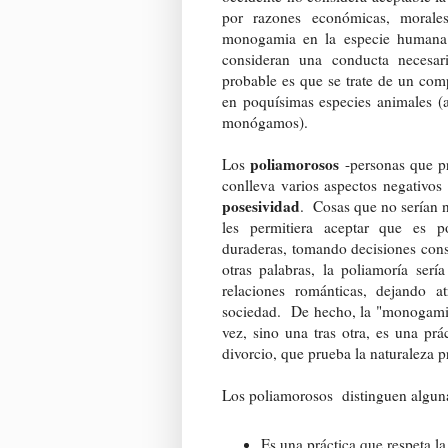
por razones económicas, morale
monogamia en la especie humana s
consideran una conducta necesar
probable es que se trate de un com
en poquísimas especies animales (
monógamos).
poliamorosos
Los
-personas que p
conlleva varios aspectos negativo
posesividad
. Cosas que no serían n
les permitiera aceptar que es po
duraderas, tomando decisiones cons
otras palabras, la poliamoría ser
relaciones románticas, dejando a
sociedad. De hecho, la "monogamia s
vez, sino una tras otra, es una prá
divorcio, que prueba la naturaleza 
Los poliamorosos distinguen algunas
Es una práctica que respeta l