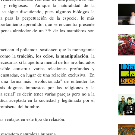
s y religiosas. Aunque la naturalidad de la
e sigue discutiendo, pues algunos biólogos la
ia para la perpetuación de la especie, lo más
portamiento aprendido, que se encuentra presente
apenas alrededor de un 5% de los mamíferos son
ractican el poliamor- sostienen que la monogamia
traición
celos
manipulación
s como la
, los
, la
, la
ecesarias si la apertura mental de los involucrados
sible construir varias relaciones profundas y
ensuadas, en lugar de una relación exclusiva. En
ía una forma más "evolucionada" de entender las
trás dogmas impuestos por las religiones y la
erial" es decir, tener varias parejas pero no a la
ctica aceptada en la sociedad y legitimada por el
promiscua del hombre.
 ventajas en este tipo de relación:
a verdadera naturaleza humana.