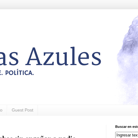
to
Guest Post
Buscar en est