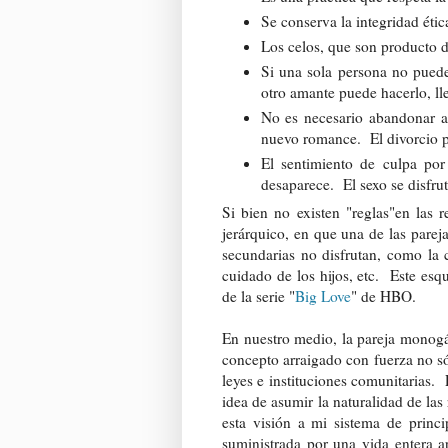
Se conserva la integridad ética
Los celos, que son producto d
Si una sola persona no puede 
otro amante puede hacerlo, ll
No es necesario abandonar a 
nuevo romance. El divorcio pi
El sentimiento de culpa por
desaparece. El sexo se disfru
Si bien no existen "reglas"en las 
jerárquico, en que una de las parejas
secundarias no disfrutan, como la 
cuidado de los hijos, etc. Este es
de la serie "
Big Love
" de HBO.
En nuestro medio, la pareja monogá
concepto arraigado con fuerza no só
leyes e instituciones comunitarias
idea de asumir la naturalidad de las
esta visión a mi sistema de princ
suministrada por una vida entera a