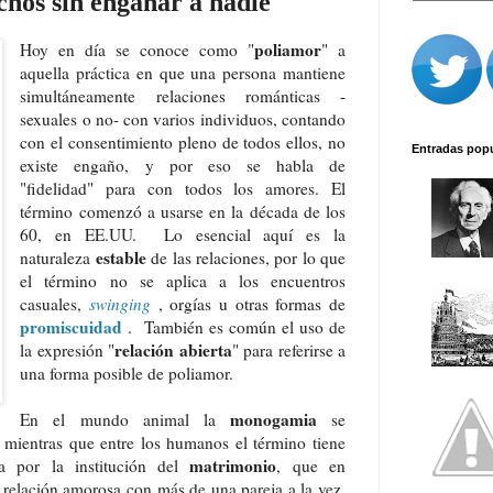
hos sin engañar a nadie
poliamor
Hoy en día se conoce como "
" a
aquella práctica en que una persona mantiene
simultáneamente relaciones románticas -
sexuales o no- con varios individuos, contando
con el consentimiento pleno de todos ellos, no
Entradas pop
existe engaño, y por eso se habla de
"fidelidad" para con todos los amores. El
término comenzó a usarse en la década de los
60, en EE.UU. Lo esencial aquí es la
estable
naturaleza
de las relaciones, por lo que
el término no se aplica a los encuentros
casuales,
swinging
, orgías u otras formas de
promiscuidad
. También es común el uso de
relación abierta
la expresión "
" para referirse a
una forma posible de poliamor.
monogamia
En el mundo animal la
se
 mientras que entre los humanos el término tiene
matrimonio
a por la institución del
, que en
 relación amorosa con más de una pareja a la vez,