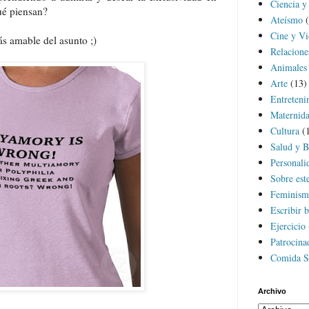
Ciencia y
ué piensan?
Ateísmo
Cine y Vi
ás amable del asunto ;)
Relacion
Animales
Arte
(13)
Entreteni
Maternida
Cultura
(
Salud y B
Personali
Sobre est
Feminism
Escribir b
Ejercicio
Patrocina
Comida S
Archivo