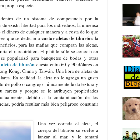
ra propia especie.
dentro de un sistema de competencia por la
 de existir libertad para los individuos, la inmensa
el dinero de cualquier manera y a costa de lo que
res
cortar aletas de tiburón
que se dedican a
: la
neficios, para las mafias que compran las aletas,
rta el narcotráfico. El platillo sólo se conocía en
se popularizó para banquetes de bodas y otras
 aleta de tiburón
cuesta entre 60 y 90 dólares en
Hong Kong, China y Taiwán. Una libra de aletas de
ares. En realidad, la aleta no le agrega un gusto
ldo de pollo o cangrejo-, únicamente le da textura y
su rareza y porque se le atribuyen propiedades
 actualmente, debido a la contaminación de los
cias, podría resultar más bien peligroso consumir
Una vez cortada el aleta, el
cuerpo del tiburón se vuelve a
lanzar al mar, y le tomará