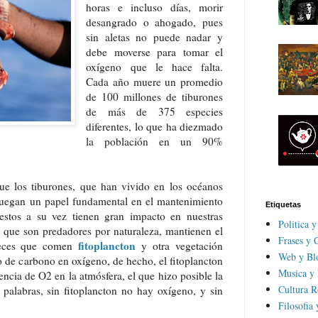
horas e incluso días, morir
desangrado o ahogado, pues
sin aletas no puede nadar y
debe moverse para tomar el
oxígeno que le hace falta.
Cada año muere un promedio
de 100 millones de tiburones
de más de 375 especies
diferentes, lo que ha diezmado
la población en un 90%
e los tiburones, que han vivido en los océanos
juegan un papel fundamental en el mantenimiento
Etiquetas
estos a su vez tienen gran impacto en nuestras
Politica 
, que son predadores por naturaleza, mantienen el
Frases y C
fitoplancton
 peces que comen
y otra vegetación
Web y Bl
 de carbono en oxígeno, de hecho, el fitoplancton
Musica y
sencia de O2 en la atmósfera, el que hizo posible la
Cultura R
palabras, sin fitoplancton no hay oxígeno, y sin
Filosofia