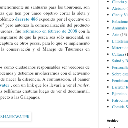
Ciencia y
 anteriormente un santuario para los tiburones, son
Ateísmo
za que tien por único objetivo cortar la aleta y
Cine y Vi
decreto 486
 polémico
expedido por el ejecutivo en
Relacion
eo" pero autoriza la comercialización del producto
Animales
iburones, fue
reformado en febrero de 2008
con la
Arte
(13)
asegurarse de que la pesca sea sólo incidental, es
Entreteni
a captura de otros peces, para lo que se implementó
Maternida
 la conservación y el Manejo de Tiburones en
Cultura
(
Salud y B
os como ciudadanos responsables ser veedores de
Personali
 podemos y debemos involucrarnos con el activismo
Sobre est
de hacer la diferencia. A continuación, el banner
Feminism
water
, con un link que los llevará a ver el
trailer
.
Escribir b
 bellísimas criaturas luego de ver el documental,
Ejercicio
specto a las Galápagos.
Patrocina
Comida S
Archivo