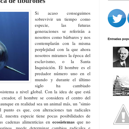
sca de tiburones
Si acaso conseguimos
sobrevivir un tiempo como
especie, las futuras
generaciones se referirán a
nosotros como bárbaros y nos
Entradas pop
contemplarán con la misma
perplejidad con la que ahora
nosotros miramos la época del
esclavismo, o la Santa
Inquisición. El hombre es el
predador número uno en el
mundo y durante el último
siglo ha cambiado
osistema a nivel global. Con la idea de que está
creador, el hombre se considera el centro del
, aunque en realidad sea un animal más, un "simio
 punto es que, con alteraciones tan radicales
l, nuestra especie tiene pocas posibilidades de
ecosistemas
las cadenas alimenticias en
que no
rinos, puede determinar cambios radicales e