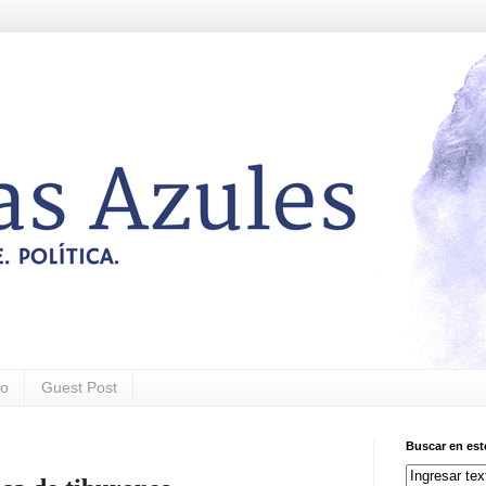
to
Guest Post
Buscar en est