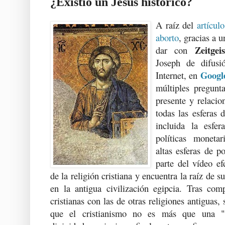
¿Existió un Jesús histórico?
A raíz del
artícul
aborto
, gracias a 
Zeitgeis
dar con
Joseph de difusi
Googl
Internet, en
múltiples pregunt
presente y relacion
todas las esferas 
incluida la esfer
políticas moneta
altas esferas de p
parte del vídeo ef
de la religión cristiana y encuentra la raíz de 
en la antigua civilización egipcia. Tras comp
cristianas con las de otras religiones antiguas,
que el cristianismo no es más que una "