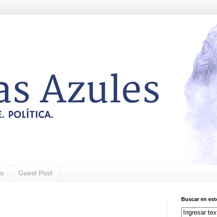
to
Guest Post
Buscar en est