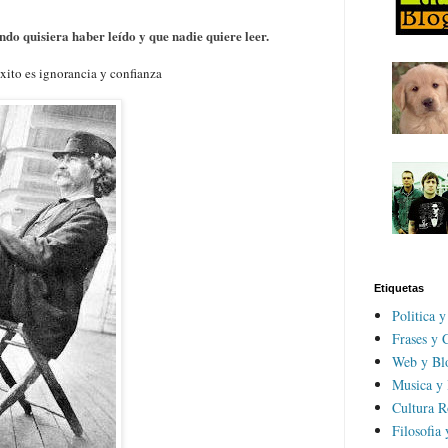
ndo quisiera haber leído y que nadie quiere leer.
éxito es ignorancia y confianza
Etiquetas
Politica 
Frases y C
Web y Bl
Musica y
Cultura R
Filosofia