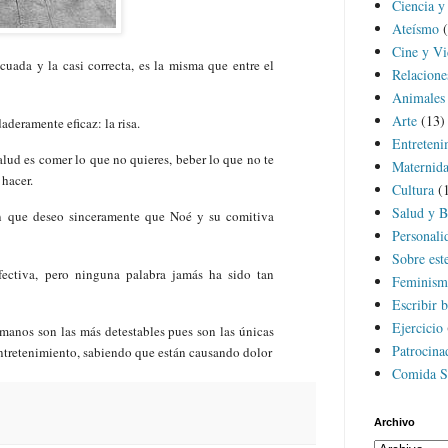
Ciencia y
Ateísmo
Cine y Vi
ecuada y la casi correcta, es la misma que entre el
Relacion
Animales
Arte
(13)
deramente eficaz: la risa.
Entreteni
alud es comer lo que no quieres, beber lo que no te
Maternida
 hacer.
Cultura
(
Salud y B
n que deseo sinceramente que Noé y su comitiva
Personali
Sobre est
efectiva, pero ninguna palabra jamás ha sido tan
Feminism
Escribir b
Ejercicio
humanos son las más detestables pues son las únicas
Patrocina
entretenimiento, sabiendo que están causando dolor
Comida S
Archivo