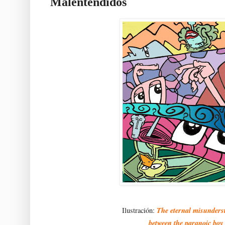
Malentendidos
The eternal misunders
Ilustración:
between the paranoic boy