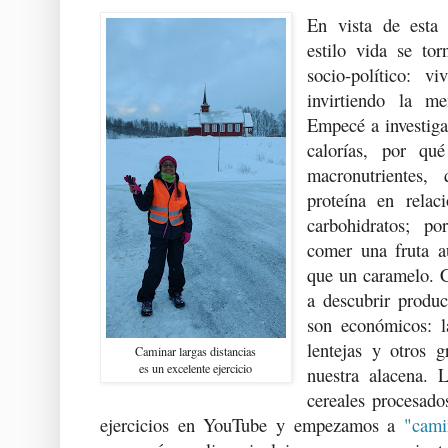
En vista de esta
estilo vida se to
socio-político: v
invirtiendo la m
Empecé a investiga
calorías, por qu
macronutrientes,
proteína en relac
carbohidratos; p
comer una fruta a
que un caramelo. 
a descubrir produc
son económicos: la
lentejas y otros 
Caminar largas distancias
es un excelente ejercicio
nuestra alacena. 
cereales procesado
ejercicios en YouTube y empezamos a
"cami