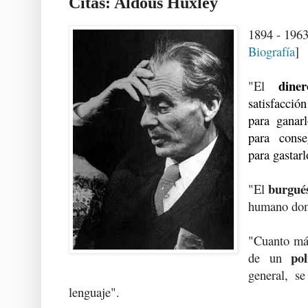
Citas: Aldous Huxley
1894 - 1963.
Biografía
]
diner
"El
satisfacció
para ganar
para cons
para gastarl
burgué
"El
humano dom
"Cuanto más
pol
de un
general, s
lenguaje".